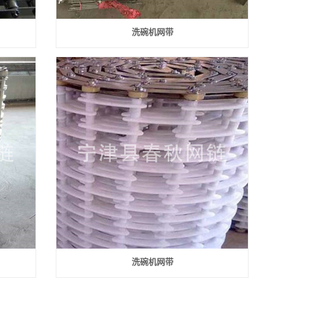
洗碗机网带
洗碗机网带