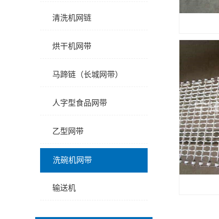
清洗机网链
烘干机网带
马蹄链（长城网带）
人字型食品网带
乙型网带
洗碗机网带
输送机