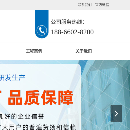
联系我们
|
官方微信
公司服务热线：
188-6602-8200
工程案例
关于我们