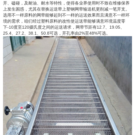
开、磕碰，及耐油、耐水等特性，使得各业界使用时不致在维修保养
上发生困惑，尤其在替换运送带上塑钢网带输送机更削减一笔开支。
选用不一样原料的网带能够起到不一样的运送效果而且满意不一样环
境的需求，咱们经过塑料原料的改性使运送带能够满意环境温度零
下-10度至120摄氏度之间的运送请求，网带节距有12.7、19.05、
25.4、27.2、38.1、50.8可选，开孔率由2%至48%可选。